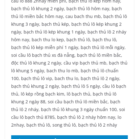
cầu lô 888 2nhay miễn phí, bạch thủ lô kép hôm nay,
bạch thủ lô khung 2 ngày, bạch thủ lô hôm nay, bạch
thủ lô miền bắc hôm nay, cau bach thu mb, bạch thủ lô
khung 3 ngày, bạch thủ kép, bạch thủ lô kép khung 2
ngày, bạch thủ lô kép khung 1 ngày, bạch thủ lô 2 nháy
hôm nay, bach thu lo kep, bạch thủ lô, bạch thu lô,
bạch thủ lô kép miễn phí 1 ngày, bạch thủ lô mỗi ngày,
soi cầu lô bạch thủ xs đà nẵng, bạch thủ lô miền bắc,
độc thủ lô khung 2 ngày, cầu vip bạch thủ mb, bạch thủ
lô khung 5 ngày, bach thu lo mb, bạch thủ lô chuẩn
100, bạch thủ lô vip, bach thu lo, bạch thủ lô 2 ngày,
bạch thủ khung 2 ngày, bạch thủ lô 5 ngày, cầu lô bạch
thủ, lô kép rồng bạch kim, lô bạch thủ, bạch thủ lô
khung 2 ngày 88, soi cầu bạch thủ lô miền bắc, bạch
thủ lô 2 nháy, bạch thủ lô khung 3 ngày chuẩn 100, soi
cầu lô bạch thủ 8785, bạch thủ lô 2 nháy hôm nay, lo
2nhay, bạch thủ lô, song thủ lô, bạch thủ lô 2 nháy