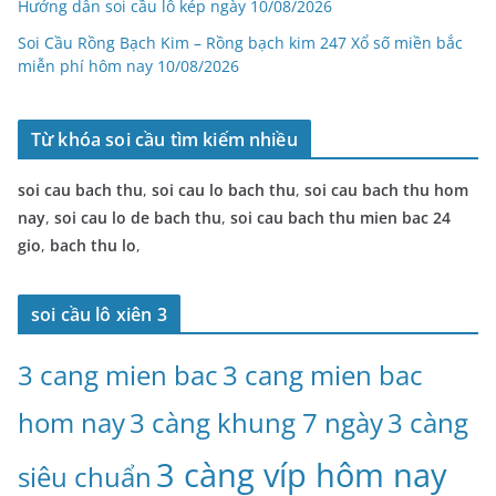
Hướng dẫn soi cầu lô kép ngày 10/08/2026
Soi Cầu Rồng Bạch Kim – Rồng bạch kim 247 Xổ số miền bắc
miễn phí hôm nay 10/08/2026
Từ khóa soi cầu tìm kiếm nhiều
soi cau bach thu
,
soi cau lo bach thu
,
soi cau bach thu hom
nay
,
soi cau lo de bach thu
,
soi cau bach thu mien bac 24
gio
,
bach thu lo
,
soi cầu lô xiên 3
3 cang mien bac
3 cang mien bac
hom nay
3 càng khung 7 ngày
3 càng
3 càng víp hôm nay
siêu chuẩn