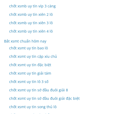
chốt xsmb uy tín víp 3 càng
chốt xsmb uy tín xiên 2 lô
chốt xsmb uy tín xiên 3 lô
chốt xsmb uy tín xiên 4 lô
Bắt xsmt chuẩn hôm nay
chốt xsmt uy tín bao lô
chốt xsmt uy tín cặp xíu chủ
chốt xsmt uy tín đặc biệt
chốt xsmt uy tín giải tám
chốt xsmt uy tín lô 3 số
chốt xsmt uy tín sớ đầu đuôi giải 8
chốt xsmt uy tín sớ đầu đuôi giải đặc biệt
chốt xsmt uy tín song thủ lô