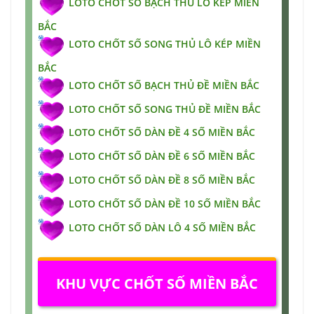
LOTO CHỐT SỐ BẠCH THỦ LÔ KÉP MIỀN
BẮC
LOTO CHỐT SỐ SONG THỦ LÔ KÉP MIỀN
BẮC
LOTO CHỐT SỐ BẠCH THỦ ĐỀ MIỀN BẮC
LOTO CHỐT SỐ SONG THỦ ĐỀ MIỀN BẮC
LOTO CHỐT SỐ DÀN ĐỀ 4 SỐ MIỀN BẮC
LOTO CHỐT SỐ DÀN ĐỀ 6 SỐ MIỀN BẮC
LOTO CHỐT SỐ DÀN ĐỀ 8 SỐ MIỀN BẮC
LOTO CHỐT SỐ DÀN ĐỀ 10 SỐ MIỀN BẮC
LOTO CHỐT SỐ DÀN LÔ 4 SỐ MIỀN BẮC
KHU VỰC CHỐT SỐ MIỀN BẮC