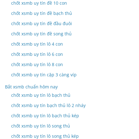
chốt xsmb uy tín đề 10 con
chốt xsmb uy tín đề bạch thủ
chốt xsmb uy tín đề đầu đuôi
chốt xsmb uy tín đề song thủ
chốt xsmb uy tín lô 4 con
chốt xsmb uy tín lô 6 con
chốt xsmb uy tín lô 8 con
chốt xsmb uy tín cặp 3 càng víp
Bắt xsmb chuẩn hôm nay
chốt xsmb uy tín lô bạch thủ
chốt xsmb uy tín bạch thủ lô 2 nháy
chốt xsmb uy tín lô bạch thủ kép
chốt xsmb uy tín lô song thủ
chốt xsmb uy tín lô song thủ kép