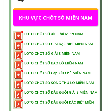
KHU VỰC CHỐT SỐ MIỀN NAM
LOTO CHỐT SỐ Xỉu Chủ MIỀN NAM
LOTO CHỐT SỐ GIẢI ĐẶC BIỆT MIỀN NAM
LOTO CHỐT SỐ GIẢI 8 MIỀN NAM
LOTO CHỐT SỐ BAO LÔ MIỀN NAM
LOTO CHỐT SỐ Cặp Xỉu Chủ MIỀN NAM
LOTO CHỐT SỐ SONG THỦ LÔ MIỀN NAM
LOTO CHỐT SỐ ĐẦU ĐUÔI GIẢI 8 MIỀN NAM
LOTO CHỐT SỐ ĐẦU ĐUÔI ĐẶC BIỆT MIỀN