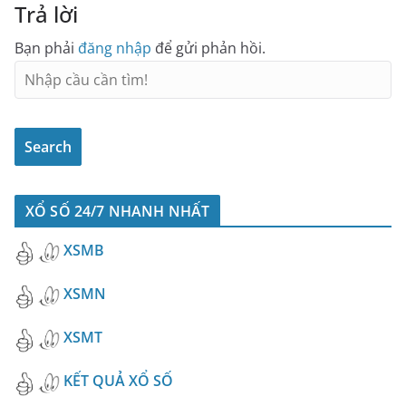
Trả lời
Bạn phải
đăng nhập
để gửi phản hồi.
Search
XỔ SỐ 24/7 NHANH NHẤT
XSMB
XSMN
XSMT
KẾT QUẢ XỔ SỐ