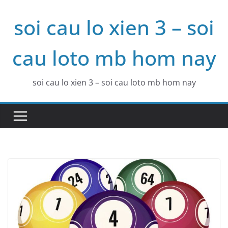
Skip
soi cau lo xien 3 – soi
to
content
cau loto mb hom nay
soi cau lo xien 3 – soi cau loto mb hom nay