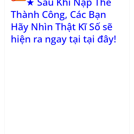
★ Sau Khi Nạp Thẻ
Thành Công, Các Bạn
Hãy Nhìn Thật Kĩ Số sẽ
hiện ra ngay tại tại đây!