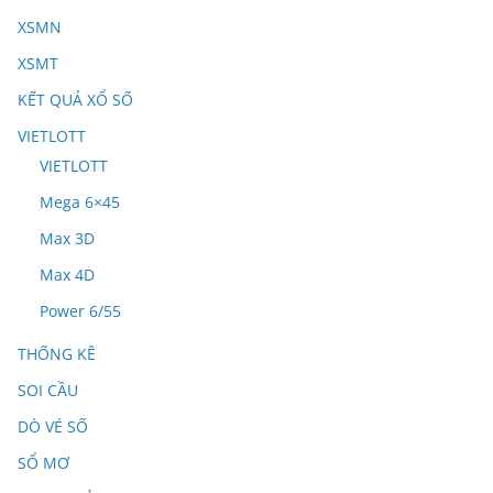
XSMN
XSMT
KẾT QUẢ XỔ SỐ
VIETLOTT
VIETLOTT
Mega 6×45
Max 3D
Max 4D
Power 6/55
THỐNG KÊ
SOI CẦU
DÒ VÉ SỐ
SỔ MƠ