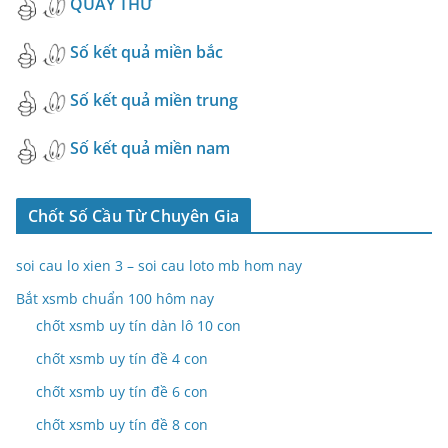
QUAY THỬ
Số kết quả miền bắc
Số kết quả miền trung
Số kết quả miền nam
Chốt Số Cầu Từ Chuyên Gia
soi cau lo xien 3 – soi cau loto mb hom nay
Bắt xsmb chuẩn 100 hôm nay
chốt xsmb uy tín dàn lô 10 con
chốt xsmb uy tín đề 4 con
chốt xsmb uy tín đề 6 con
chốt xsmb uy tín đề 8 con