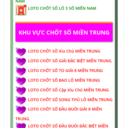
NAM
LOTO CHỐT SỐ LÔ 3 SỐ MIỀN NAM
KHU VỰC CHỐT SỐ MIỀN TRUNG
LOTO CHỐT SỐ Xỉu Chủ MIỀN TRUNG
LOTO CHỐT SỐ GIẢI ĐẶC BIỆT MIỀN TRUNG
LOTO CHỐT SỐ TO GIẢI 8 MIỀN TRUNG
LOTO CHỐT SỐ BAO LÔ MIỀN TRUNG
LOTO CHỐT SỐ Cặp Xỉu Chủ MIỀN TRUNG
LOTO CHỐT SỐ SONG THỦ LÔ MIỀN TRUNG
LOTO CHỐT SỐ ĐẦU ĐUÔI GIẢI 8 MIỀN
TRUNG
LOTO CHỐT SỐ ĐẦU ĐUÔI ĐẶC BIỆT MIỀN