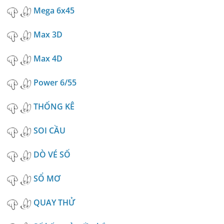
Mega 6x45
Max 3D
Max 4D
Power 6/55
THỐNG KÊ
SOI CẦU
DÒ VÉ SỐ
SỔ MƠ
QUAY THỬ