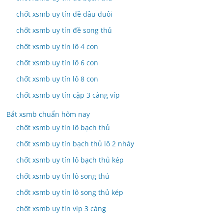
chốt xsmb uy tín đề đầu đuôi
chốt xsmb uy tín đề song thủ
chốt xsmb uy tín lô 4 con
chốt xsmb uy tín lô 6 con
chốt xsmb uy tín lô 8 con
chốt xsmb uy tín cặp 3 càng víp
Bắt xsmb chuẩn hôm nay
chốt xsmb uy tín lô bạch thủ
chốt xsmb uy tín bạch thủ lô 2 nháy
chốt xsmb uy tín lô bạch thủ kép
chốt xsmb uy tín lô song thủ
chốt xsmb uy tín lô song thủ kép
chốt xsmb uy tín víp 3 càng