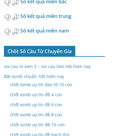
Số kết quả miền bắc
Số kết quả miền trung
Số kết quả miền nam
Chốt Số Cầu Từ Chuyên Gia
soi cau lo xien 3 – soi cau loto mb hom nay
Bắt xsmb chuẩn 100 hôm nay
chốt xsmb uy tín dàn lô 10 con
chốt xsmb uy tín đề 4 con
chốt xsmb uy tín đề 6 con
chốt xsmb uy tín đề 8 con
chốt xsmb uy tín đề 10 con
chốt xsmb uy tín đề bạch thủ