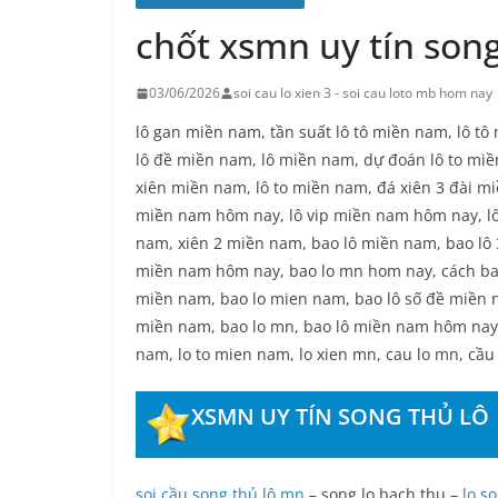
chốt xsmn uy tín song
03/06/2026
soi cau lo xien 3 - soi cau loto mb hom nay
lô gan miền nam, tần suất lô tô miền nam, lô 
lô đề miền nam, lô miền nam, dự đoán lô to miề
xiên miền nam, lô to miền nam, đá xiên 3 đài m
miền nam hôm nay, lô vip miền nam hôm nay, lô
nam, xiên 2 miền nam, bao lô miền nam, bao lô 
miền nam hôm nay, bao lo mn hom nay, cách bao
miền nam, bao lo mien nam, bao lô số đề miền n
miền nam, bao lo mn, bao lô miền nam hôm nay,
nam, lo to mien nam, lo xien mn, cau lo mn, cầu
XSMN UY TÍN SONG THỦ LÔ
soi cầu song thủ lô mn
– song lo bach thu –
lo s