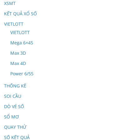
XSMT
KẾT QUẢ XỔ SỐ
VIETLOTT
VIETLOTT
Mega 6×45
Max 3D
Max 4D
Power 6/55
THỐNG KÊ
SOI CẦU
DÒ VÉ SỐ
SỔ MƠ
QUAY THỬ
SỐ KẾT QUẢ