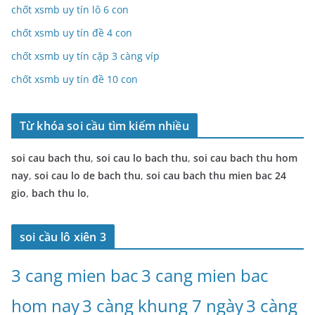
chốt xsmb uy tín lô 6 con
chốt xsmb uy tín đề 4 con
chốt xsmb uy tín cặp 3 càng víp
chốt xsmb uy tín đề 10 con
Từ khóa soi cầu tìm kiếm nhiều
soi cau bach thu
,
soi cau lo bach thu
,
soi cau bach thu hom
nay
,
soi cau lo de bach thu
,
soi cau bach thu mien bac 24
gio
,
bach thu lo
,
soi cầu lô xiên 3
3 cang mien bac
3 cang mien bac
hom nay
3 càng khung 7 ngày
3 càng