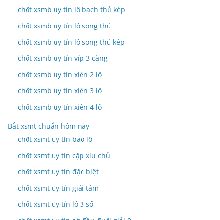
chốt xsmb uy tín lô bạch thủ kép
chốt xsmb uy tín lô song thủ
chốt xsmb uy tín lô song thủ kép
chốt xsmb uy tín víp 3 càng
chốt xsmb uy tín xiên 2 lô
chốt xsmb uy tín xiên 3 lô
chốt xsmb uy tín xiên 4 lô
Bắt xsmt chuẩn hôm nay
chốt xsmt uy tín bao lô
chốt xsmt uy tín cặp xíu chủ
chốt xsmt uy tín đặc biệt
chốt xsmt uy tín giải tám
chốt xsmt uy tín lô 3 số