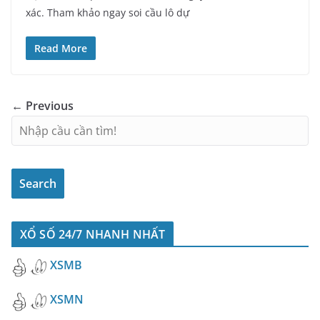
xác. Tham khảo ngay soi cầu lô dự
Read More
← Previous
Search
XỔ SỐ 24/7 NHANH NHẤT
XSMB
XSMN