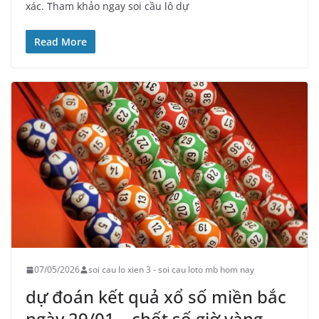
xác. Tham khảo ngay soi cầu lô dự
Read More
07/05/2026
soi cau lo xien 3 - soi cau loto mb hom nay
dự đoán kết quả xổ số miền bắc
ngày 29/01 – chốt số giờ vàng