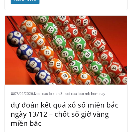
07/05/2026
soi cau lo xien 3 - soi cau loto mb hom nay
dự đoán kết quả xổ số miền bắc
ngày 13/12 – chốt số giờ vàng
miền bắc