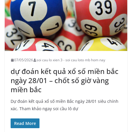
07/05/2026
soi cau lo xien 3 - soi cau loto mb hom nay
dự đoán kết quả xổ số miền bắc
ngày 28/01 – chốt số giờ vàng
miền bắc
Dự đoán kết quả xổ số miền Bắc ngày 28/01 siêu chính
xác. Tham khảo ngay soi cầu lô dự
Read More