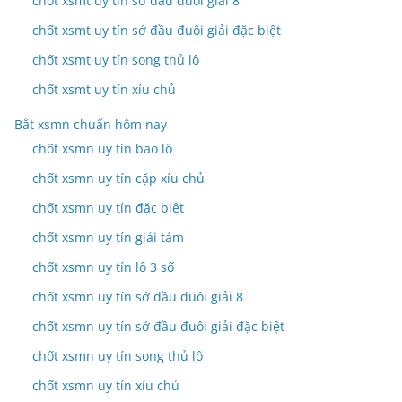
chốt xsmt uy tín sớ đầu đuôi giải 8
chốt xsmt uy tín sớ đầu đuôi giải đặc biệt
chốt xsmt uy tín song thủ lô
chốt xsmt uy tín xíu chủ
Bắt xsmn chuẩn hôm nay
chốt xsmn uy tín bao lô
chốt xsmn uy tín cặp xíu chủ
chốt xsmn uy tín đặc biệt
chốt xsmn uy tín giải tám
chốt xsmn uy tín lô 3 số
chốt xsmn uy tín sớ đầu đuôi giải 8
chốt xsmn uy tín sớ đầu đuôi giải đặc biệt
chốt xsmn uy tín song thủ lô
chốt xsmn uy tín xíu chủ