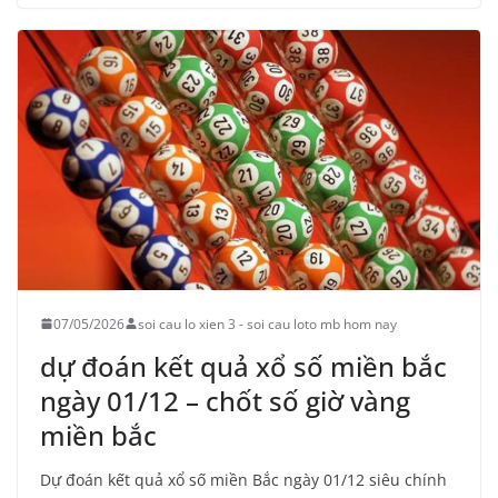
07/05/2026
soi cau lo xien 3 - soi cau loto mb hom nay
dự đoán kết quả xổ số miền bắc
ngày 01/12 – chốt số giờ vàng
miền bắc
Dự đoán kết quả xổ số miền Bắc ngày 01/12 siêu chính