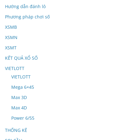
Hướng dẫn đánh lô
Phương pháp chơi số
XSMB
XSMN
XSMT
KẾT QUẢ XỔ SỐ
VIETLOTT
VIETLOTT
Mega 6×45
Max 3D
Max 4D
Power 6/55
THỐNG KÊ