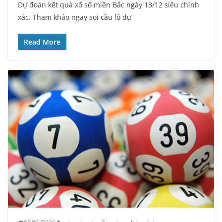
Dự đoán kết quả xổ số miền Bắc ngày 13/12 siêu chính
xác. Tham khảo ngay soi cầu lô dự
Read More