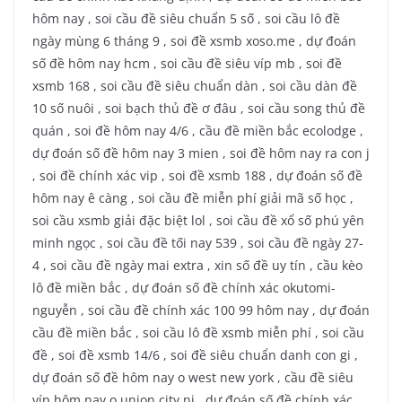
hôm nay , soi cầu đề siêu chuẩn 5 số , soi cầu lô đề
ngày mùng 6 tháng 9 , soi đề xsmb xoso.me , dự đoán
số đề hôm nay hcm , soi cầu đề siêu víp mb , soi đề
xsmb 168 , soi cầu đề siêu chuẩn dàn , soi cầu dàn đề
10 số nuôi , soi bạch thủ đề ơ đâu , soi cầu song thủ đề
quán , soi đề hôm nay 4/6 , cầu đề miền bắc ecolodge ,
dự đoán số đề hôm nay 3 mien , soi đề hôm nay ra con j
, soi đề chính xác vip , soi đề xsmb 188 , dự đoán số đề
hôm nay ê càng , soi cầu đề miễn phí giải mã số học ,
soi cầu xsmb giải đặc biệt lol , soi cầu đề xổ số phú yên
minh ngọc , soi cầu đề tối nay 539 , soi cầu đề ngày 27-
4 , soi cầu đề ngày mai extra , xin số đề uy tín , cầu kèo
lô đề miền bắc , dự đoán số đề chính xác okutomi-
nguyễn , soi cầu đề chính xác 100 99 hôm nay , dự đoán
cầu đề miền bắc , soi cầu lô đề xsmb miễn phí , soi cầu
đề , soi đề xsmb 14/6 , soi đề siêu chuẩn danh con gi ,
dự đoán số đề hôm nay o west new york , cầu đề siêu
víp hôm nay o union city nj , dự đoán số đề chính xác