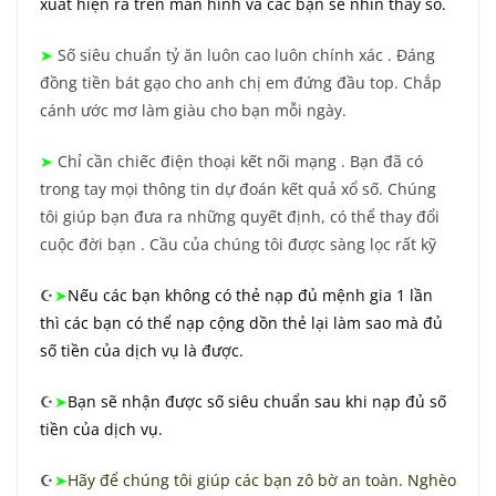
xuất hiện ra trên màn hình và các bạn sẽ nhìn thấy số.
➤
Số siêu chuẩn tỷ ăn luôn cao luôn chính xác . Đáng
đồng tiền bát gạo cho anh chị em đứng đầu top. Chắp
cánh ước mơ làm giàu cho bạn mỗi ngày.
➤
Chỉ cần chiếc điện thoại kết nối mạng . Bạn đã có
trong tay mọi thông tin dự đoán kết quả xổ số. Chúng
tôi giúp bạn đưa ra những quyết định, có thể thay đổi
cuộc đời bạn . Cầu của chúng tôi được sàng lọc rất kỹ
☪
➤
Nếu các bạn không có thẻ nạp đủ mệnh gia 1 lần
thì các bạn có thể nạp cộng dồn thẻ lại làm sao mà đủ
số tiền của dịch vụ là được.
☪
➤
Bạn sẽ nhận được số siêu chuẩn sau khi nạp đủ số
tiền của dịch vụ.
☪
➤
Hãy để chúng tôi giúp các bạn zô bờ an toàn. Nghèo