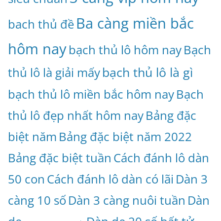
Ba càng miền bắc
bach thủ đề
hôm nay
bạch thủ lô hôm nay
Bạch
thủ lô là giải mấy
bạch thủ lô là gì
bạch thủ lô miền bắc hôm nay
Bạch
thủ lô đẹp nhất hôm nay
Bảng đặc
biệt năm
Bảng đặc biệt năm 2022
Bảng đặc biệt tuần
Cách đánh lô dàn
50 con
Cách đánh lô dàn có lãi
Dàn 3
càng 10 số
Dàn 3 càng nuôi tuần
Dàn