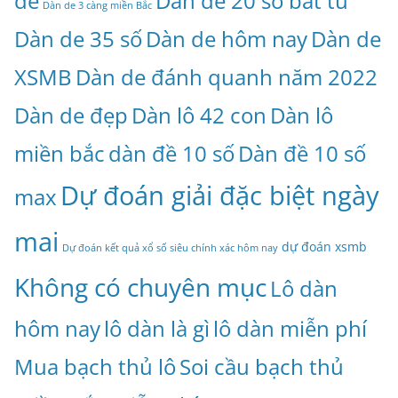
de
Dàn de 20 số bất tử
Dàn de 3 càng miền Bắc
Dàn de 35 số
Dàn de hôm nay
Dàn de
XSMB
Dàn de đánh quanh năm 2022
Dàn de đẹp
Dàn lô 42 con
Dàn lô
miền bắc
dàn đề 10 số
Dàn đề 10 số
Dự đoán giải đặc biệt ngày
max
mai
dự đoán xsmb
Dự đoán kết quả xổ số siêu chính xác hôm nay
Không có chuyên mục
Lô dàn
hôm nay
lô dàn là gì
lô dàn miễn phí
Mua bạch thủ lô
Soi cầu bạch thủ