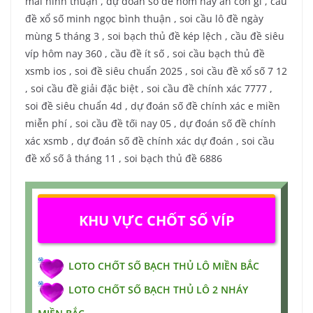
mai ninh thuận , dự đoán số đề hôm nay ăn con gì , cầu
đề xổ số minh ngọc bình thuận , soi cầu lô đề ngày
mùng 5 tháng 3 , soi bạch thủ đề kép lệch , cầu đề siêu
víp hôm nay 360 , cầu đề ít số , soi cầu bạch thủ đề
xsmb ios , soi đề siêu chuẩn 2025 , soi cầu đề xổ số 7 12
, soi cầu đề giải đặc biệt , soi cầu đề chính xác 7777 ,
soi đề siêu chuẩn 4d , dự đoán số đề chính xác e miền
miễn phí , soi cầu đề tối nay 05 , dự đoán số đề chính
xác xsmb , dự đoán số đề chính xác dự đoán , soi cầu
đề xổ số â tháng 11 , soi bạch thủ đề 6886
KHU VỰC CHỐT SỐ VÍP
LOTO CHỐT SỐ BẠCH THỦ LÔ MIỀN BẮC
LOTO CHỐT SỐ BẠCH THỦ LÔ 2 NHÁY