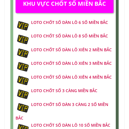
KHU VỰC CHỐT SỐ MIỀN BẮC
LOTO CHỐT SỐ DÀN LÔ 6 SỐ MIỀN BẮC
LOTO CHỐT SỐ DÀN LÔ 8 SỐ MIỀN BẮC
LOTO CHỐT SỐ DÀN LÔ XIÊN 2 MIỀN BẮC
LOTO CHỐT SỐ DÀN LÔ XIÊN 3 MIỀN BẮC
LOTO CHỐT SỐ DÀN LÔ XIÊN 4 MIỀN BẮC
LOTO CHỐT SỐ 3 CÀNG MIỀN BẮC
LOTO CHỐT SỐ DÀN 3 CÀNG 2 SỐ MIỀN
BẮC
LOTO CHỐT SỐ DÀN LÔ 10 SỐ MIỀN BẮC