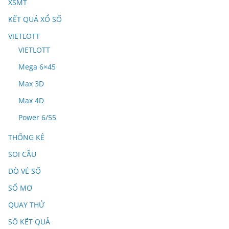
XSMT
KẾT QUẢ XỔ SỐ
VIETLOTT
VIETLOTT
Mega 6×45
Max 3D
Max 4D
Power 6/55
THỐNG KÊ
SOI CẦU
DÒ VÉ SỐ
SỔ MƠ
QUAY THỬ
SỐ KẾT QUẢ