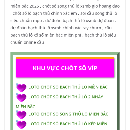
miền bắc 2025 , chốt số song thủ lô xsmb gio hoang dao
, chốt số lô bạch thủ chính xác em , soi cầu song thủ lô
siêu chuẩn mpo , dự đoán bạch thủ lô xsmb dự đoán ,
dự đoán bạch thủ lô xsmb chính xác ray churn , cầu
bạch thủ lô xổ số miền bắc miễn phí , bạch thủ lô siêu
chuẩn online cầu
KHU VỰC CHỐT SỐ VÍP
LOTO CHỐT SỐ BẠCH THỦ LÔ MIỀN BẮC
LOTO CHỐT SỐ BẠCH THỦ LÔ 2 NHÁY
MIỀN BẮC
LOTO CHỐT SỐ SONG THỦ LÔ MIỀN BẮC
LOTO CHỐT SỐ BẠCH THỦ LÔ KÉP MIỀN