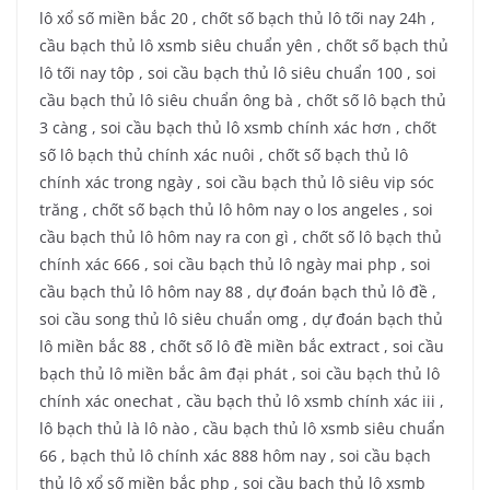
lô xổ số miền bắc 20 , chốt số bạch thủ lô tối nay 24h ,
cầu bạch thủ lô xsmb siêu chuẩn yên , chốt số bạch thủ
lô tối nay tôp , soi cầu bạch thủ lô siêu chuẩn 100 , soi
cầu bạch thủ lô siêu chuẩn ông bà , chốt số lô bạch thủ
3 càng , soi cầu bạch thủ lô xsmb chính xác hơn , chốt
số lô bạch thủ chính xác nuôi , chốt số bạch thủ lô
chính xác trong ngày , soi cầu bạch thủ lô siêu vip sóc
trăng , chốt số bạch thủ lô hôm nay o los angeles , soi
cầu bạch thủ lô hôm nay ra con gì , chốt số lô bạch thủ
chính xác 666 , soi cầu bạch thủ lô ngày mai php , soi
cầu bạch thủ lô hôm nay 88 , dự đoán bạch thủ lô đề ,
soi cầu song thủ lô siêu chuẩn omg , dự đoán bạch thủ
lô miền bắc 88 , chốt số lô đề miền bắc extract , soi cầu
bạch thủ lô miền bắc âm đại phát , soi cầu bạch thủ lô
chính xác onechat , cầu bạch thủ lô xsmb chính xác iii ,
lô bạch thủ là lô nào , cầu bạch thủ lô xsmb siêu chuẩn
66 , bạch thủ lô chính xác 888 hôm nay , soi cầu bạch
thủ lô xổ số miền bắc php , soi cầu bạch thủ lô xsmb