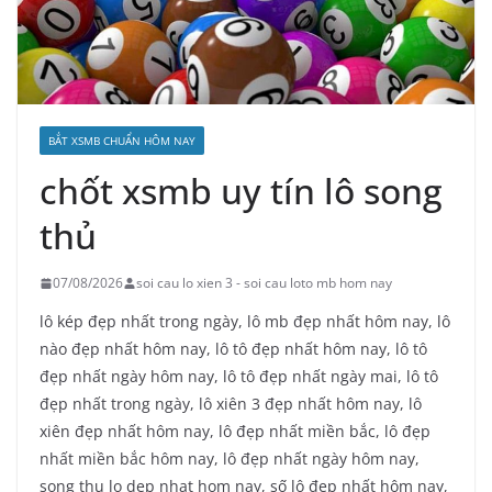
BẮT XSMB CHUẨN HÔM NAY
chốt xsmb uy tín lô song
thủ
07/08/2026
soi cau lo xien 3 - soi cau loto mb hom nay
lô kép đẹp nhất trong ngày, lô mb đẹp nhất hôm nay, lô
nào đẹp nhất hôm nay, lô tô đẹp nhất hôm nay, lô tô
đẹp nhất ngày hôm nay, lô tô đẹp nhất ngày mai, lô tô
đẹp nhất trong ngày, lô xiên 3 đẹp nhất hôm nay, lô
xiên đẹp nhất hôm nay, lô đẹp nhất miền bắc, lô đẹp
nhất miền bắc hôm nay, lô đẹp nhất ngày hôm nay,
song thu lo dep nhat hom nay, số lô đẹp nhất hôm nay,