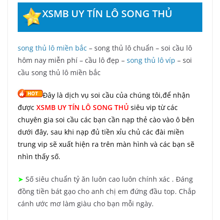
XSMB UY TÍN LÔ SONG THỦ
song thủ lô miền bắc
– song thủ lô chuẩn – soi cầu lô
hôm nay miễn phí – cầu lô đẹp –
song thủ lô víp
– soi
cầu song thủ lô miền bắc
Đây là dịch vụ soi cầu của chúng tôi,để nhận
được
XSMB UY TÍN LÔ SONG THỦ
siêu vip từ các
chuyên gia soi cầu các bạn cần nạp thẻ cào vào ô bên
dưới đây, sau khi nạp đủ tiền xỉu chủ các đài miền
trung vip sẽ xuất hiện ra trên màn hình và các bạn sẽ
nhìn thấy số.
➤
Số siêu chuẩn tỷ ăn luôn cao luôn chính xác . Đáng
đồng tiền bát gạo cho anh chị em đứng đầu top. Chắp
cánh ước mơ làm giàu cho bạn mỗi ngày.