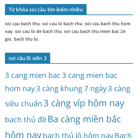
Từ khóa soi cầu tìm kiếm nhiều
soi cau bach thu
,
soi cau lo bach thu
,
soi cau bach thu hom
nay
,
soi cau lo de bach thu
,
soi cau bach thu mien bac 24
gio
,
bach thu lo
,
soi cầu lô xiên 3
3 cang mien bac
3 cang mien bac
hom nay
3 càng khung 7 ngày
3 càng
3 càng víp hôm nay
siêu chuẩn
Ba càng miền bắc
bach thủ đề
hôm nay
bạch thủ lô hôm nay
Bạch