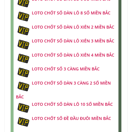
LOTO CHỐT SỐ DÀN LÔ 8 SỐ MIỀN BẮC
LOTO CHỐT SỐ DÀN LÔ XIÊN 2 MIỀN BẮC
LOTO CHỐT SỐ DÀN LÔ XIÊN 3 MIỀN BẮC
LOTO CHỐT SỐ DÀN LÔ XIÊN 4 MIỀN BẮC
LOTO CHỐT SỐ 3 CÀNG MIỀN BẮC
LOTO CHỐT SỐ DÀN 3 CÀNG 2 SỐ MIỀN
BẮC
LOTO CHỐT SỐ DÀN LÔ 10 SỐ MIỀN BẮC
LOTO CHỐT SỐ ĐỀ ĐẦU ĐUÔI MIỀN BẮC