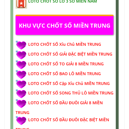
LOTO CHỐT SỐ LÔ 3 SỐ MIỀN NAM
KHU VỰC CHỐT SỐ MIỀN TRUNG
LOTO CHỐT SỐ Xỉu Chủ MIỀN TRUNG
LOTO CHỐT SỐ GIẢI ĐẶC BIỆT MIỀN TRUNG
LOTO CHỐT SỐ TO GIẢI 8 MIỀN TRUNG
LOTO CHỐT SỐ BAO LÔ MIỀN TRUNG
LOTO CHỐT SỐ Cặp Xỉu Chủ MIỀN TRUNG
LOTO CHỐT SỐ SONG THỦ LÔ MIỀN TRUNG
LOTO CHỐT SỐ ĐẦU ĐUÔI GIẢI 8 MIỀN
TRUNG
LOTO CHỐT SỐ ĐẦU ĐUÔI ĐẶC BIỆT MIỀN