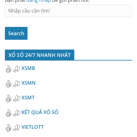
Search
XỔ SỐ 24/7 NHANH NHẤT
XSMB
XSMN
XSMT
KẾT QUẢ XỔ SỐ
VIETLOTT