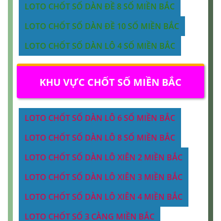
LOTO CHỐT SỐ DÀN ĐỀ 8 SỐ MIỀN BẮC
LOTO CHỐT SỐ DÀN ĐỀ 10 SỐ MIỀN BẮC
LOTO CHỐT SỐ DÀN LÔ 4 SỐ MIỀN BẮC
KHU VỰC CHỐT SỐ MIỀN BẮC
LOTO CHỐT SỐ DÀN LÔ 6 SỐ MIỀN BẮC
LOTO CHỐT SỐ DÀN LÔ 8 SỐ MIỀN BẮC
LOTO CHỐT SỐ DÀN LÔ XIÊN 2 MIỀN BẮC
LOTO CHỐT SỐ DÀN LÔ XIÊN 3 MIỀN BẮC
LOTO CHỐT SỐ DÀN LÔ XIÊN 4 MIỀN BẮC
LOTO CHỐT SỐ 3 CÀNG MIỀN BẮC