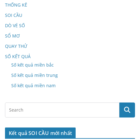
THỐNG KÊ
SOI CẦU
DÒ VÉ SỐ
SỔ MƠ
QUAY THỬ
SỐ KẾT QUẢ
Số kết quả miền bắc
Số kết quả miền trung
Số kết quả miền nam
Kết quả SOI CẦU mới nhất