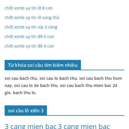
chốt xsmb uy tín lô 8 con
chốt xsmb uy tín lô song thủ
chốt xsmb uy tín víp 3 càng
chốt xsmb uy tín đề 6 con
chốt xsmb uy tín đề 4 con
Từ khóa soi cầu tìm kiếm nhiều
soi cau bach thu
,
soi cau lo bach thu
,
soi cau bach thu hom
nay
,
soi cau lo de bach thu
,
soi cau bach thu mien bac 24
gio
,
bach thu lo
,
soi cầu lô xiên 3
3 cang mien bac
3 cang mien bac