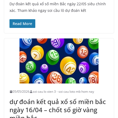
Dự đoán kết quả xổ số miền Bắc ngày 22/05 siêu chính
xác. Tham khảo ngay soi cầu lô dự đoán kết
Read More
05/05/2026
soi cau lo xien 3 - soi cau loto mb hom nay
dự đoán kết quả xổ số miền bắc
ngày 16/04 – chốt số giờ vàng
miền bắc