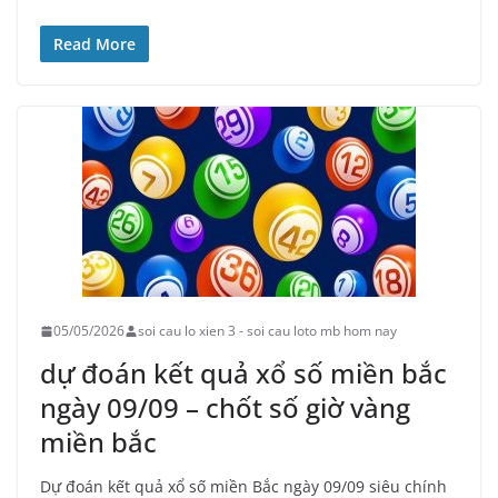
Read More
05/05/2026
soi cau lo xien 3 - soi cau loto mb hom nay
dự đoán kết quả xổ số miền bắc
ngày 09/09 – chốt số giờ vàng
miền bắc
Dự đoán kết quả xổ số miền Bắc ngày 09/09 siêu chính