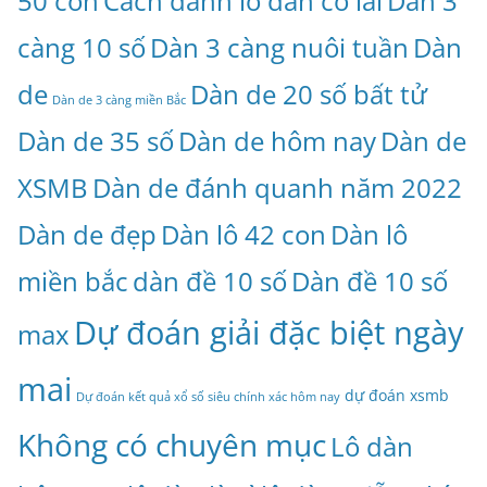
50 con
Cách đánh lô dàn có lãi
Dàn 3
càng 10 số
Dàn 3 càng nuôi tuần
Dàn
de
Dàn de 20 số bất tử
Dàn de 3 càng miền Bắc
Dàn de 35 số
Dàn de hôm nay
Dàn de
XSMB
Dàn de đánh quanh năm 2022
Dàn de đẹp
Dàn lô 42 con
Dàn lô
miền bắc
dàn đề 10 số
Dàn đề 10 số
Dự đoán giải đặc biệt ngày
max
mai
dự đoán xsmb
Dự đoán kết quả xổ số siêu chính xác hôm nay
Không có chuyên mục
Lô dàn