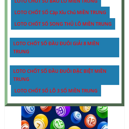
LOTO CHỐT SỐ BAO LÔ MIỀN TRUNG
LOTO CHỐT SỐ Cặp Xỉu Chủ MIỀN TRUNG
LOTO CHỐT SỐ SONG THỦ LÔ MIỀN TRUNG
LOTO CHỐT SỐ ĐẦU ĐUÔI GIẢI 8 MIỀN
TRUNG
LOTO CHỐT SỐ ĐẦU ĐUÔI ĐẶC BIỆT MIỀN
TRUNG
LOTO CHỐT SỐ LÔ 3 SỐ MIỀN TRUNG