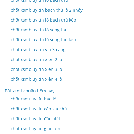
chốt xsmb uy tín lô bạch thủ
chốt xsmb uy tín bạch thủ lô 2 nháy
chốt xsmb uy tín lô bạch thủ kép
chốt xsmb uy tín lô song thủ
chốt xsmb uy tín lô song thủ kép
chốt xsmb uy tín víp 3 càng
chốt xsmb uy tín xiên 2 lô
chốt xsmb uy tín xiên 3 lô
chốt xsmb uy tín xiên 4 lô
Bắt xsmt chuẩn hôm nay
chốt xsmt uy tín bao lô
chốt xsmt uy tín cặp xíu chủ
chốt xsmt uy tín đặc biệt
chốt xsmt uy tín giải tám