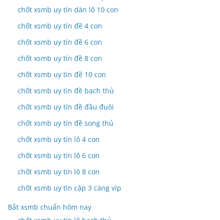
chốt xsmb uy tín dàn lô 10 con
chốt xsmb uy tín đề 4 con
chốt xsmb uy tín đề 6 con
chốt xsmb uy tín đề 8 con
chốt xsmb uy tín đề 10 con
chốt xsmb uy tín đề bạch thủ
chốt xsmb uy tín đề đầu đuôi
chốt xsmb uy tín đề song thủ
chốt xsmb uy tín lô 4 con
chốt xsmb uy tín lô 6 con
chốt xsmb uy tín lô 8 con
chốt xsmb uy tín cặp 3 càng víp
Bắt xsmb chuẩn hôm nay