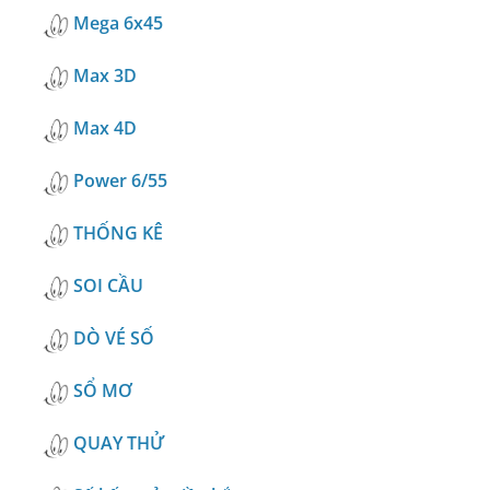
Mega 6x45
Max 3D
Max 4D
Power 6/55
THỐNG KÊ
SOI CẦU
DÒ VÉ SỐ
SỔ MƠ
QUAY THỬ