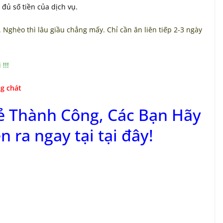
đủ số tiền của dịch vụ.
 Nghèo thì lâu giầu chẳng mấy. Chỉ cần ăn liên tiếp 2-3 ngày
!!!
g chát
ẻ Thành Công, Các Bạn Hãy
n ra ngay tại tại đây!