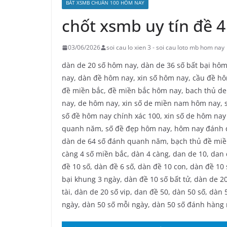
BẮT XSMB CHUẨN 100 HÔM NAY
chốt xsmb uy tín đề 4
03/06/2026
soi cau lo xien 3 - soi cau loto mb hom nay
dàn de 20 số hôm nay, dàn de 36 số bất bại hôm
nay, dàn đề hôm nay, xin số hôm nay, cầu đề hô
đề miền bắc, đề miền bắc hôm nay, bach thủ d
nay, de hôm nay, xin số de miền nam hôm nay, 
số đề hôm nay chính xác 100, xin số de hôm nay
quanh năm, số đề đẹp hôm nay, hôm nay đánh đ
dàn de 64 số đánh quanh năm, bạch thủ đề miền
càng 4 số miền bắc, dàn 4 càng, dan de 10, dan
đề 10 số, dàn đề 6 số, dàn đề 10 con, dàn đề 10
bại khung 3 ngày, dàn đề 10 số bất tử, dàn de 2
tài, dàn de 20 số vip, dan đề 50, dàn 50 số, dàn
ngày, dàn 50 số mỗi ngày, dàn 50 số đánh hàng 