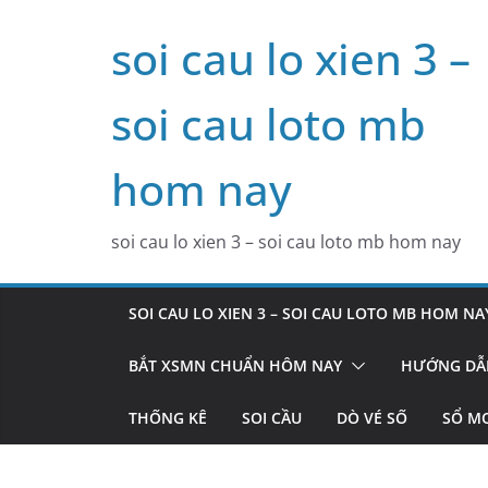
Skip
soi cau lo xien 3 –
to
content
soi cau loto mb
hom nay
soi cau lo xien 3 – soi cau loto mb hom nay
SOI CAU LO XIEN 3 – SOI CAU LOTO MB HOM NA
BẮT XSMN CHUẨN HÔM NAY
HƯỚNG DẪ
THỐNG KÊ
SOI CẦU
DÒ VÉ SỐ
SỔ M