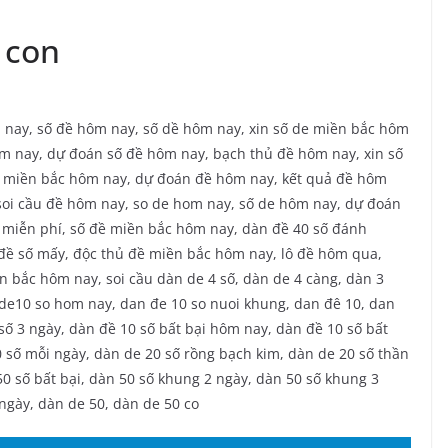
 con
 nay, số đề hôm nay, số dề hôm nay, xin số de miền bắc hôm
m nay, dự đoán số đề hôm nay, bạch thủ đề hôm nay, xin số
e miền bắc hôm nay, dự đoán đề hôm nay, kết quả đề hôm
soi cầu đề hôm nay, so de hom nay, số de hôm nay, dự đoán
 miễn phí, số đề miền bắc hôm nay, dàn đề 40 số đánh
ề số mấy, độc thủ đề miền bắc hôm nay, lô đề hôm qua,
 bắc hôm nay, soi cầu dàn de 4 số, dàn de 4 càng, dàn 3
 de10 so hom nay, dan đe 10 so nuoi khung, dan đê 10, dan
 số 3 ngày, dàn đề 10 số bất bại hôm nay, dàn đề 10 số bất
0 số mỗi ngày, dàn de 20 số rồng bạch kim, dàn de 20 số thần
 50 số bất bại, dàn 50 số khung 2 ngày, dàn 50 số khung 3
ngày, dàn de 50, dàn de 50 co