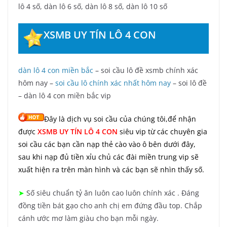
lô 4 số, dàn lô 6 số, dàn lô 8 số, dàn lô 10 số
XSMB UY TÍN LÔ 4 CON
dàn lô 4 con miền bắc
– soi cầu lô đề xsmb chính xác
hôm nay –
soi cầu lô chính xác nhất hôm nay
– soi lô đề
– dàn lô 4 con miền bắc vip
Đây là dịch vụ soi cầu của chúng tôi,để nhận
được
XSMB UY TÍN LÔ 4 CON
siêu vip từ các chuyên gia
soi cầu các bạn cần nạp thẻ cào vào ô bên dưới đây,
sau khi nạp đủ tiền xỉu chủ các đài miền trung vip sẽ
xuất hiện ra trên màn hình và các bạn sẽ nhìn thấy số.
➤
Số siêu chuẩn tỷ ăn luôn cao luôn chính xác . Đáng
đồng tiền bát gạo cho anh chị em đứng đầu top. Chắp
cánh ước mơ làm giàu cho bạn mỗi ngày.