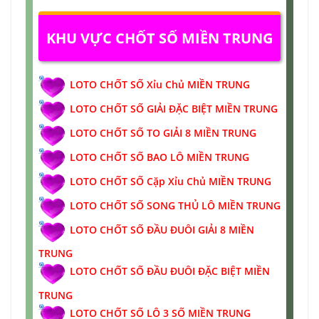
KHU VỰC CHỐT SỐ MIỀN TRUNG
LOTO CHỐT SỐ Xỉu Chủ MIỀN TRUNG
LOTO CHỐT SỐ GIẢI ĐẶC BIỆT MIỀN TRUNG
LOTO CHỐT SỐ TO GIẢI 8 MIỀN TRUNG
LOTO CHỐT SỐ BAO LÔ MIỀN TRUNG
LOTO CHỐT SỐ Cặp Xỉu Chủ MIỀN TRUNG
LOTO CHỐT SỐ SONG THỦ LÔ MIỀN TRUNG
LOTO CHỐT SỐ ĐẦU ĐUÔI GIẢI 8 MIỀN
TRUNG
LOTO CHỐT SỐ ĐẦU ĐUÔI ĐẶC BIỆT MIỀN
TRUNG
LOTO CHỐT SỐ LÔ 3 SỐ MIỀN TRUNG