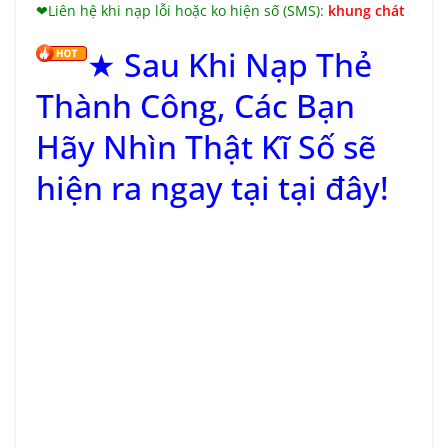
❤Liên hệ khi nạp lỗi hoặc ko hiện số (SMS):
khung chát
★ Sau Khi Nạp Thẻ
Thành Công, Các Bạn
Hãy Nhìn Thật Kĩ Số sẽ
hiện ra ngay tại tại đây!