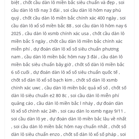
biệt , chốt cầu dàn lô miền bắc siêu chuẩn và đẹp , soi
cầu dàn lô tối nay 3 đài , soi cầu dàn lô hôm nay phú
quý , chốt cầu dàn lô miền bắc chính xác 400 ngày , soi
cầu dàn lô xổ số miền bắc 88 , soi cầu dàn lô hôm nay 6
2025 , cầu dàn lô xsmb chính xác usa , chốt cầu dàn lô
miền bắc 5 ngày , chốt cầu dàn lô miền bắc chính xác
miễn phí , dự đoán dàn lô xổ số siêu chuẩn phương
nam , cầu dàn lô miền bắc hôm nay 3 đài , cầu dàn lô
miền bắc siêu chuẩn bây giờ , chốt số dàn lô miền bắc
6 số cuối , dự đoán dàn lô xổ số siêu chuẩn quốc tế ,
chốt số dàn lô xổ số bạch kim , chốt số dàn lô xsmb
chính xác uwc , cầu dàn lô miền bắc quả xổ số , chốt số
dàn lô siêu chuẩn e2 80 8c , soi cầu dàn lô miễn phí
quảng cáo , cầu dàn lô miền bắc l nháy , dự đoán dàn
lô xổ số chính xác 24h , soi cau dàn lo xsmb ngay 9/11 ,
soi cầu dàn lô ye , dự đoán dàn lô miền bắc lâu về nhất
, soi cầu dàn lô miền bắc hôm nay chuẩn nhất , chốt số
dàn lô siêu chuẩn enzo , chốt số dàn lô xổ số pháp , soi