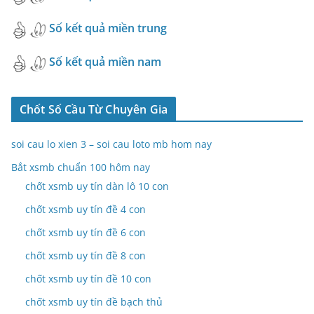
Số kết quả miền trung
Số kết quả miền nam
Chốt Số Cầu Từ Chuyên Gia
soi cau lo xien 3 – soi cau loto mb hom nay
Bắt xsmb chuẩn 100 hôm nay
chốt xsmb uy tín dàn lô 10 con
chốt xsmb uy tín đề 4 con
chốt xsmb uy tín đề 6 con
chốt xsmb uy tín đề 8 con
chốt xsmb uy tín đề 10 con
chốt xsmb uy tín đề bạch thủ