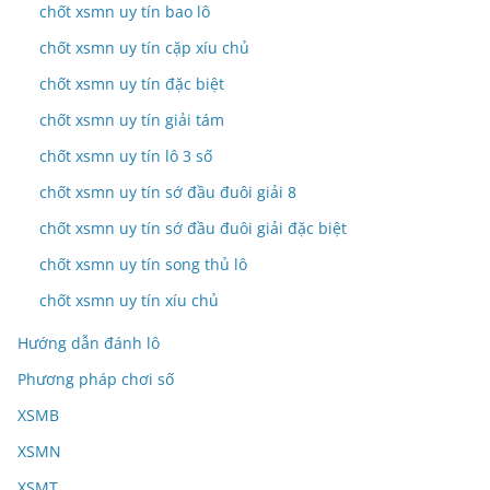
chốt xsmn uy tín bao lô
chốt xsmn uy tín cặp xíu chủ
chốt xsmn uy tín đặc biệt
chốt xsmn uy tín giải tám
chốt xsmn uy tín lô 3 số
chốt xsmn uy tín sớ đầu đuôi giải 8
chốt xsmn uy tín sớ đầu đuôi giải đặc biệt
chốt xsmn uy tín song thủ lô
chốt xsmn uy tín xíu chủ
Hướng dẫn đánh lô
Phương pháp chơi số
XSMB
XSMN
XSMT