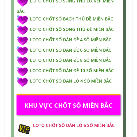
LOTO CHỐT SỐ SONG THỦ LÔ KÉP MIỀN
BẮC
LOTO CHỐT SỐ BẠCH THỦ ĐỀ MIỀN BẮC
LOTO CHỐT SỐ SONG THỦ ĐỀ MIỀN BẮC
LOTO CHỐT SỐ DÀN ĐỀ 4 SỐ MIỀN BẮC
LOTO CHỐT SỐ DÀN ĐỀ 6 SỐ MIỀN BẮC
LOTO CHỐT SỐ DÀN ĐỀ 8 SỐ MIỀN BẮC
LOTO CHỐT SỐ DÀN ĐỀ 10 SỐ MIỀN BẮC
LOTO CHỐT SỐ DÀN LÔ 4 SỐ MIỀN BẮC
KHU VỰC CHỐT SỐ MIỀN BẮC
LOTO CHỐT SỐ DÀN LÔ 6 SỐ MIỀN BẮC