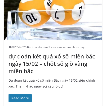
08/05/2026
soi cau lo xien 3 - soi cau loto mb hom nay
dự đoán kết quả xổ số miền bắc
ngày 15/02 – chốt số giờ vàng
miền bắc
Dự đoán kết quả xổ số miền Bắc ngày 15/02 siêu chính
xác. Tham khảo ngay soi cầu lô dự
Read More