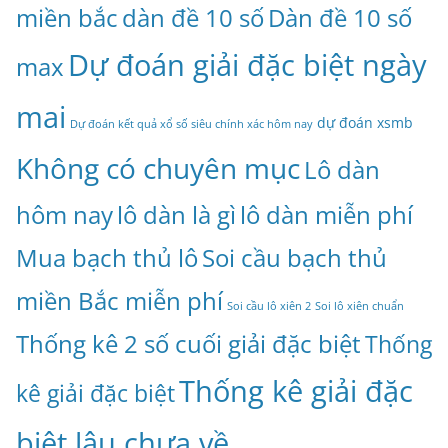
miền bắc
dàn đề 10 số
Dàn đề 10 số
Dự đoán giải đặc biệt ngày
max
mai
dự đoán xsmb
Dự đoán kết quả xổ số siêu chính xác hôm nay
Không có chuyên mục
Lô dàn
hôm nay
lô dàn là gì
lô dàn miễn phí
Mua bạch thủ lô
Soi cầu bạch thủ
miền Bắc miễn phí
Soi lô xiên chuẩn
Soi cầu lô xiên 2
Thống kê 2 số cuối giải đặc biệt
Thống
Thống kê giải đặc
kê giải đặc biệt
biệt lâu chưa về