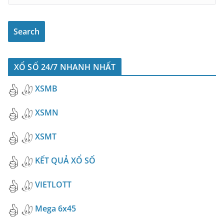
Search
XỔ SỐ 24/7 NHANH NHẤT
XSMB
XSMN
XSMT
KẾT QUẢ XỔ SỐ
VIETLOTT
Mega 6x45