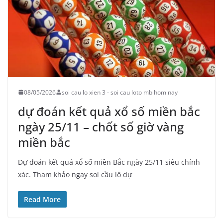
08/05/2026
soi cau lo xien 3 - soi cau loto mb hom nay
dự đoán kết quả xổ số miền bắc
ngày 25/11 – chốt số giờ vàng
miền bắc
Dự đoán kết quả xổ số miền Bắc ngày 25/11 siêu chính
xác. Tham khảo ngay soi cầu lô dự
Read More