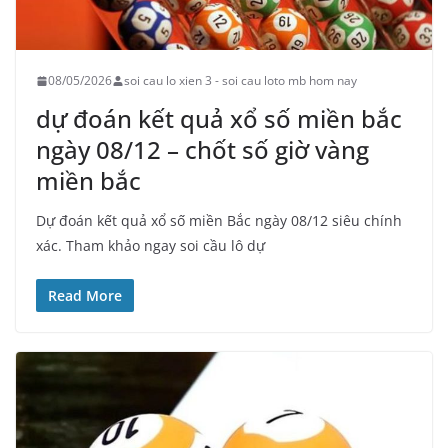
08/05/2026
soi cau lo xien 3 - soi cau loto mb hom nay
dự đoán kết quả xổ số miền bắc
ngày 08/12 – chốt số giờ vàng
miền bắc
Dự đoán kết quả xổ số miền Bắc ngày 08/12 siêu chính
xác. Tham khảo ngay soi cầu lô dự
Read More