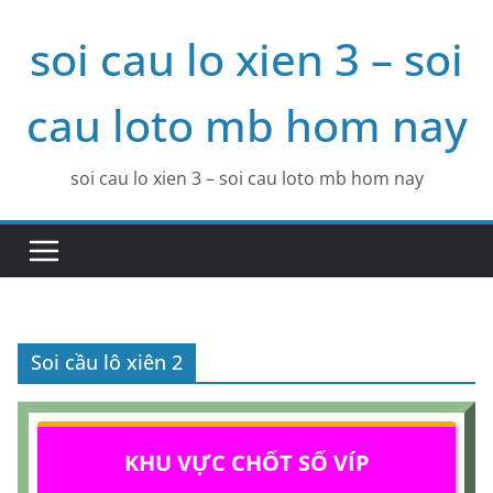
Skip
soi cau lo xien 3 – soi
to
content
cau loto mb hom nay
soi cau lo xien 3 – soi cau loto mb hom nay
Soi cầu lô xiên 2
KHU VỰC CHỐT SỐ VÍP