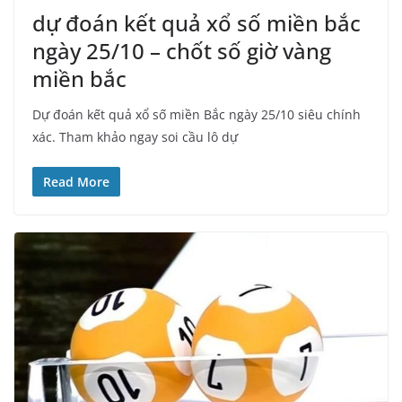
dự đoán kết quả xổ số miền bắc
ngày 25/10 – chốt số giờ vàng
miền bắc
Dự đoán kết quả xổ số miền Bắc ngày 25/10 siêu chính
xác. Tham khảo ngay soi cầu lô dự
Read More