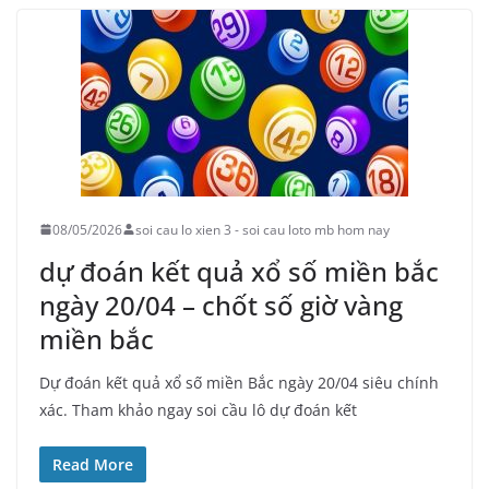
08/05/2026
soi cau lo xien 3 - soi cau loto mb hom nay
dự đoán kết quả xổ số miền bắc
ngày 20/04 – chốt số giờ vàng
miền bắc
Dự đoán kết quả xổ số miền Bắc ngày 20/04 siêu chính
xác. Tham khảo ngay soi cầu lô dự đoán kết
Read More