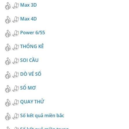
Max 3D
Max 4D
Power 6/55
THỐNG KÊ
SOI CẦU
DÒ VÉ SỐ
SỔ MƠ
QUAY THỬ
Số kết quả miền bắc