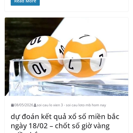
Read More
08/05/2026
soi cau lo xien 3 - soi cau loto mb hom nay
dự đoán kết quả xổ số miền bắc
ngày 18/02 – chốt số giờ vàng