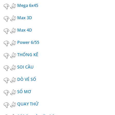
Mega 6x45
Max 3D
Max 4D
Power 6/55
THỐNG KÊ
SOI CẦU
DÒ VÉ SỐ
SỔ MƠ
QUAY THỬ