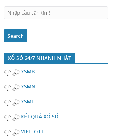
Search
XỔ SỐ 24/7 NHANH NHẤT
XSMB
XSMN
XSMT
KẾT QUẢ XỔ SỐ
VIETLOTT