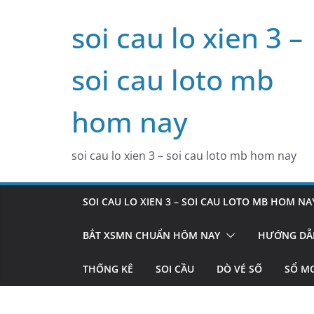
Skip
soi cau lo xien 3 –
to
content
soi cau loto mb
hom nay
soi cau lo xien 3 – soi cau loto mb hom nay
SOI CAU LO XIEN 3 – SOI CAU LOTO MB HOM NA
BẮT XSMN CHUẨN HÔM NAY
HƯỚNG DẪ
THỐNG KÊ
SOI CẦU
DÒ VÉ SỐ
SỔ M