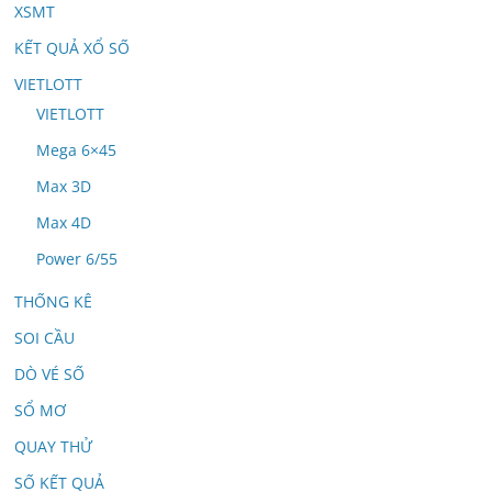
XSMT
KẾT QUẢ XỔ SỐ
VIETLOTT
VIETLOTT
Mega 6×45
Max 3D
Max 4D
Power 6/55
THỐNG KÊ
SOI CẦU
DÒ VÉ SỐ
SỔ MƠ
QUAY THỬ
SỐ KẾT QUẢ