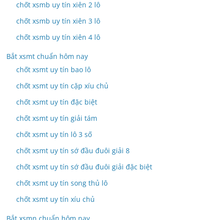
chốt xsmb uy tín xiên 2 lô
chốt xsmb uy tín xiên 3 lô
chốt xsmb uy tín xiên 4 lô
Bắt xsmt chuẩn hôm nay
chốt xsmt uy tín bao lô
chốt xsmt uy tín cặp xíu chủ
chốt xsmt uy tín đặc biệt
chốt xsmt uy tín giải tám
chốt xsmt uy tín lô 3 số
chốt xsmt uy tín sớ đầu đuôi giải 8
chốt xsmt uy tín sớ đầu đuôi giải đặc biệt
chốt xsmt uy tín song thủ lô
chốt xsmt uy tín xíu chủ
Bắt xsmn chuẩn hôm nay