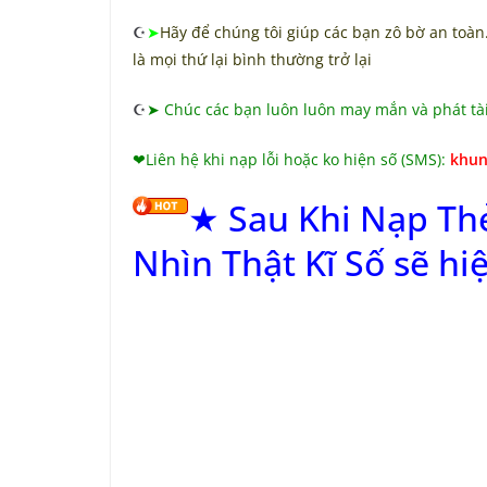
☪
➤
Hãy để chúng tôi giúp các bạn zô bờ an toàn.
là mọi thứ lại bình thường trở lại
☪
➤ Chúc các bạn luôn luôn may mắn và phát tài 
❤Liên hệ khi nạp lỗi hoặc ko hiện số (SMS):
khun
★ Sau Khi Nạp Th
Nhìn Thật Kĩ Số sẽ hiệ