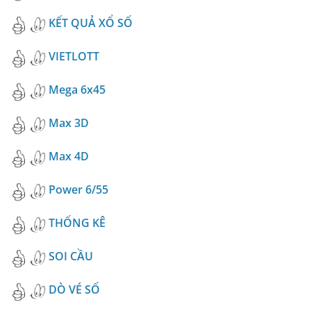
KẾT QUẢ XỔ SỐ
VIETLOTT
Mega 6x45
Max 3D
Max 4D
Power 6/55
THỐNG KÊ
SOI CẦU
DÒ VÉ SỐ