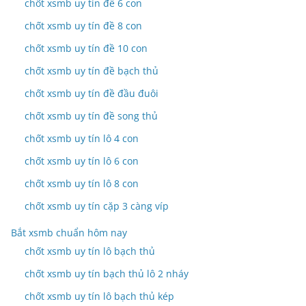
chốt xsmb uy tín đề 6 con
chốt xsmb uy tín đề 8 con
chốt xsmb uy tín đề 10 con
chốt xsmb uy tín đề bạch thủ
chốt xsmb uy tín đề đầu đuôi
chốt xsmb uy tín đề song thủ
chốt xsmb uy tín lô 4 con
chốt xsmb uy tín lô 6 con
chốt xsmb uy tín lô 8 con
chốt xsmb uy tín cặp 3 càng víp
Bắt xsmb chuẩn hôm nay
chốt xsmb uy tín lô bạch thủ
chốt xsmb uy tín bạch thủ lô 2 nháy
chốt xsmb uy tín lô bạch thủ kép