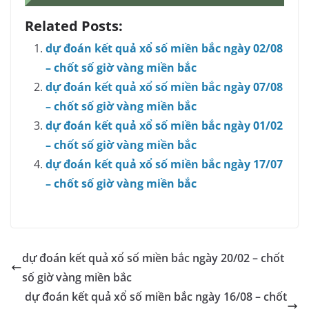
Related Posts:
dự đoán kết quả xổ số miền bắc ngày 02/08
– chốt số giờ vàng miền bắc
dự đoán kết quả xổ số miền bắc ngày 07/08
– chốt số giờ vàng miền bắc
dự đoán kết quả xổ số miền bắc ngày 01/02
– chốt số giờ vàng miền bắc
dự đoán kết quả xổ số miền bắc ngày 17/07
– chốt số giờ vàng miền bắc
dự đoán kết quả xổ số miền bắc ngày 20/02 – chốt
số giờ vàng miền bắc
dự đoán kết quả xổ số miền bắc ngày 16/08 – chốt