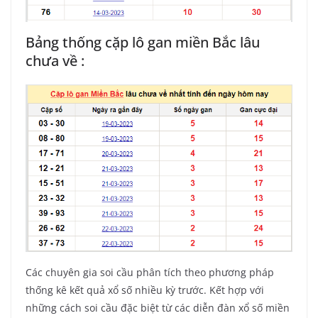
Bảng thống cặp lô gan miền Bắc lâu
chưa về :
Các chuyên gia soi cầu phân tích theo phương pháp
thống kê kết quả xổ số nhiều kỳ trước. Kết hợp với
những cách soi cầu đặc biệt từ các diễn đàn xổ số miền