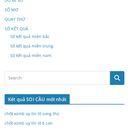
DÒ VÉ SỐ
SỔ MƠ
QUAY THỬ
SỐ KẾT QUẢ
Số kết quả miền bắc
Số kết quả miền trung
Số kết quả miền nam
Kết quả SOI CẦU mới nhất
chốt xsmb uy tín lô song thủ
chốt xsmb uy tín lô 6 con