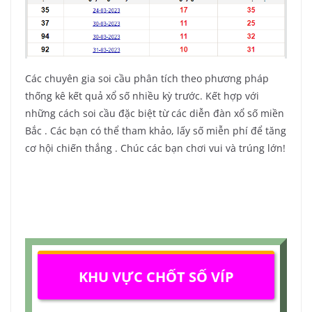
Các chuyên gia soi cầu phân tích theo phương pháp
thống kê kết quả xổ số nhiều kỳ trước. Kết hợp với
những cách soi cầu đặc biệt từ các diễn đàn xổ số miền
Bắc . Các bạn có thể tham khảo, lấy số miễn phí để tăng
cơ hội chiến thắng . Chúc các bạn chơi vui và trúng lớn!
KHU VỰC CHỐT SỐ VÍP