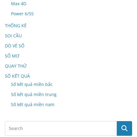
Max 4D
Power 6/55
THỐNG KÊ
SOI CẦU
DÒ VÉ SỐ
SỔ MƠ
QUAY THỬ
SỐ KẾT QUẢ
Số kết quả miền bắc
Số kết quả miền trung
Số kết quả miền nam