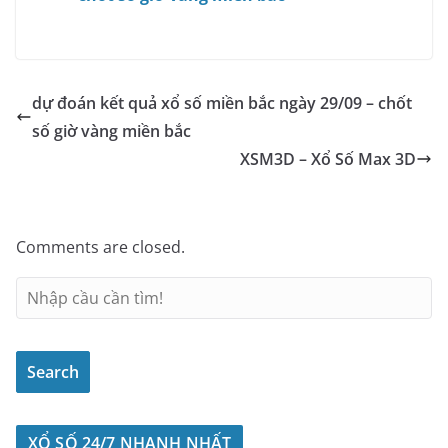
dự đoán kết quả xổ số miền bắc ngày 29/09 – chốt
số giờ vàng miền bắc
XSM3D – Xổ Số Max 3D
Comments are closed.
Search
XỔ SỐ 24/7 NHANH NHẤT