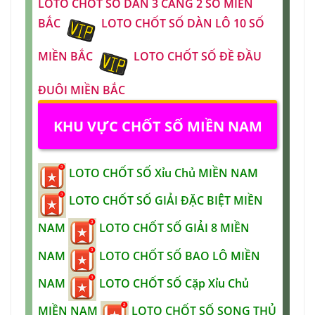
LOTO CHỐT SỐ DÀN 3 CÀNG 2 SỐ MIỀN
BẮC
LOTO CHỐT SỐ DÀN LÔ 10 SỐ
MIỀN BẮC
LOTO CHỐT SỐ ĐỀ ĐẦU
ĐUÔI MIỀN BẮC
KHU VỰC CHỐT SỐ MIỀN NAM
LOTO CHỐT SỐ Xỉu Chủ MIỀN NAM
LOTO CHỐT SỐ GIẢI ĐẶC BIỆT MIỀN
NAM
LOTO CHỐT SỐ GIẢI 8 MIỀN
NAM
LOTO CHỐT SỐ BAO LÔ MIỀN
NAM
LOTO CHỐT SỐ Cặp Xỉu Chủ
MIỀN NAM
LOTO CHỐT SỐ SONG THỦ