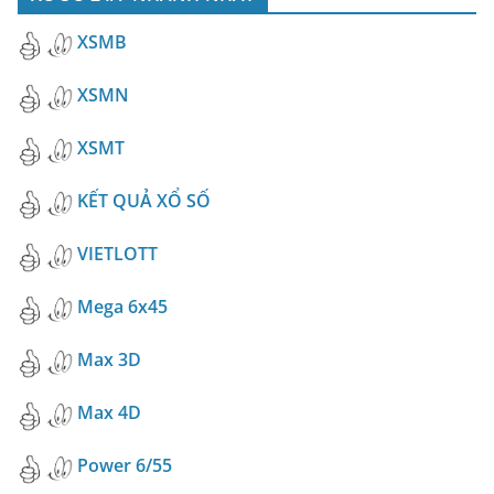
XSMB
XSMN
XSMT
KẾT QUẢ XỔ SỐ
VIETLOTT
Mega 6x45
Max 3D
Max 4D
Power 6/55