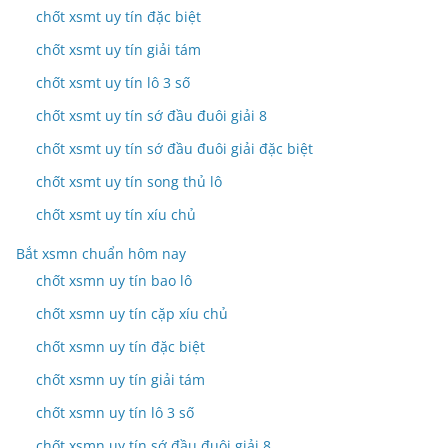
chốt xsmt uy tín đặc biệt
chốt xsmt uy tín giải tám
chốt xsmt uy tín lô 3 số
chốt xsmt uy tín sớ đầu đuôi giải 8
chốt xsmt uy tín sớ đầu đuôi giải đặc biệt
chốt xsmt uy tín song thủ lô
chốt xsmt uy tín xíu chủ
Bắt xsmn chuẩn hôm nay
chốt xsmn uy tín bao lô
chốt xsmn uy tín cặp xíu chủ
chốt xsmn uy tín đặc biệt
chốt xsmn uy tín giải tám
chốt xsmn uy tín lô 3 số
chốt xsmn uy tín sớ đầu đuôi giải 8