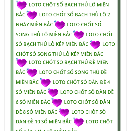
LOTO CHỐT SỐ BẠCH THỦ LÔ MIỀN
BẮC
LOTO CHỐT SỐ BẠCH THỦ LÔ 2
NHÁY MIỀN BẮC
LOTO CHỐT SỐ
SONG THỦ LÔ MIỀN BẮC
LOTO CHỐT
SỐ BẠCH THỦ LÔ KÉP MIỀN BẮC
LOTO
CHỐT SỐ SONG THỦ LÔ KÉP MIỀN BẮC
LOTO CHỐT SỐ BẠCH THỦ ĐỀ MIỀN
BẮC
LOTO CHỐT SỐ SONG THỦ ĐỀ
MIỀN BẮC
LOTO CHỐT SỐ DÀN ĐỀ 4
SỐ MIỀN BẮC
LOTO CHỐT SỐ DÀN ĐỀ
6 SỐ MIỀN BẮC
LOTO CHỐT SỐ DÀN
ĐỀ 8 SỐ MIỀN BẮC
LOTO CHỐT SỐ
DÀN ĐỀ 10 SỐ MIỀN BẮC
LOTO CHỐT